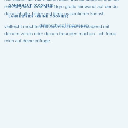
GÄNSEHAUT (COOKIES)
seit 2023 auch eine über 11qm große leinwand, auf der du
deine inhalte, bilder und filme präsentieren kannst.
LANGEWEILE (KEINE COOKIES)
datenschutz
|
impressum
vielleicht möchtest du auch mal einen kinoabend mit
deinem verein oder deinen freunden machen - ich freue
mich auf deine anfrage.