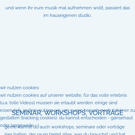
und wenn ihr eure musik mal aufnehmen wollt, passiert das
im hauseigenen studio.
wir nutzen cookies
wir nutzen cookies auf unserer website. für das volle erlebnis
(u.a. tolle Videos) müssen sie erlaubt werden. einige sind
essenziell, andere nutzen wir, um euren besuch noch schöner zu
SEMINAR, WORKSHOPS, VORTRÄGE
gestalten (tracking cookies). du kannst entscheiden - gänsehaut
oder langeweile :-).
gerne kannst du auch workshops, seminare oder vorträge
hier halten. der raum bietet alles, was du brauchst und hat