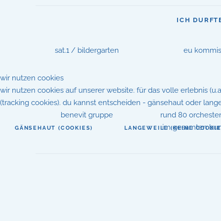
ICH DURFT
sat.1 / bildergarten
eu kommis
wir nutzen cookies
wir nutzen cookies auf unserer website. für das volle erlebnis (u
(tracking cookies). du kannst entscheiden - gänsehaut oder langew
benevit gruppe
rund 80 orcheste
im gesamten bun
GÄNSEHAUT (COOKIES)
LANGEWEILE (KEINE COOKIE