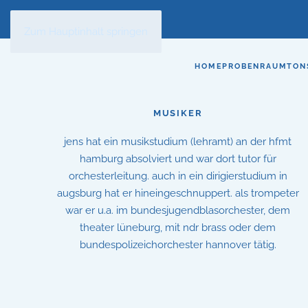
Zum Hauptinhalt springen
HOME
PROBENRAUM
TON
MUSIKER
jens hat ein musikstudium (lehramt) an der hfmt
hamburg absolviert und war dort tutor für
orchesterleitung. auch in ein dirigierstudium in
augsburg hat er hineingeschnuppert. als trompeter
war er u.a. im bundesjugendblasorchester, dem
theater lüneburg, mit ndr brass oder dem
bundespolizeichorchester hannover tätig.