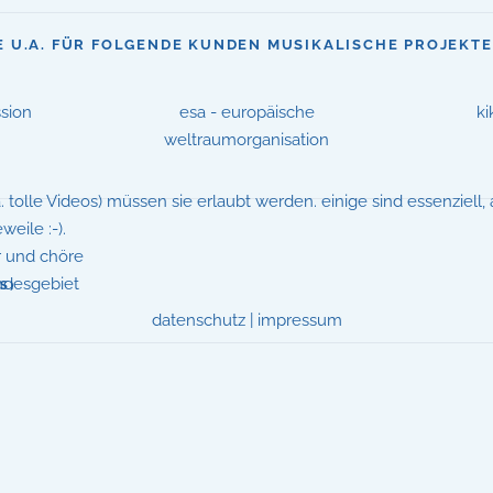
E U.A. FÜR FOLGENDE KUNDEN MUSIKALISCHE PROJEKT
sion
esa - europäische
ki
weltraumorganisation
.a. tolle Videos) müssen sie erlaubt werden. einige sind essenzie
eile :-).
r und chöre
desgebiet
S)
datenschutz
|
impressum