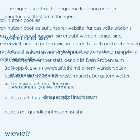
eine eigene sportmatte, bequeme kleidung und ein
handtuch solltest du mitbringen.
wir nutzen cookies
wir nutzen cookies auf unserer website. für das volle erlebnis
(u.a. tolle Videos) müssen sie erlaubt werden. einige sind
wann und wo?
essenziell, andere nutzen wir, um euren besuch noch schöner zu
gestalten (tracking cookies). du kannst entscheiden - gänsehaut
die kurse finden ab dem 13. september an zehn sonntagen
oder langeweile :-).
bis zum 15. november statt. der ort ist Dein Probenraum
(roßkopp 6, 25599 wewelsfleth) mit einem wundervollen
blick über die wiesen der wilstermarsch. bei gutem wetter,
GÄNSEHAUT (COOKIES)
werden wir auch draußen sein.
LANGEWEILE (KEINE COOKIES)
datenschutz
|
impressum
pilates auch für anfänger: 17:30 uhr
pilates mit grundkenntnissen: 19 uhr
wieviel?